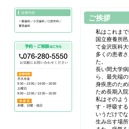
診療内容
ご挨拶
一般歯科／小児歯科／口腔外科／
審美歯科
私はこれまで
国立療養所邑
て金沢医科大
多くの患者さ
た。
長い間大学病
ら、最先端の
月火水金
身疾患のため
9:30～13:00／14:00～18:00
土曜日
ため長期入院
9:00～12:00／13:30～16:00
私はそのよう
木曜、日曜・祝日
す・呼吸する
いうだけでな
生み出す場所