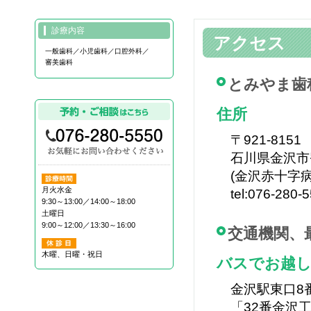
診療内容
アクセス
一般歯科／小児歯科／口腔外科／
審美歯科
とみやま歯
住所
〒921-8151
石川県金沢市
(金沢赤十字
月火水金
tel:076-280-
9:30～13:00／14:00～18:00
土曜日
9:00～12:00／13:30～16:00
交通機関、
木曜、日曜・祝日
バスでお越し
金沢駅東口8
「32番金沢